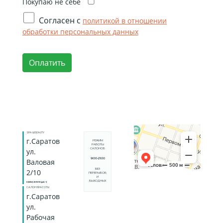
Покупаю не себе
Согласен с
политикой в отношении
обработки персональных данных
Оплатить
SPA & BEAUTY
г.Саратов
РЕЖИМ
РАБОТЫ
САЛОНОВ
ул.
9:00-21:00
Валовая
БЕЗ
2/10
ПЕРЕРЫВОВ
И
ВЫХОДНЫХ
8 (8452) 28-93-93 (доб. 1)
САЛОН КРАСОТЫ
г.Саратов
ул.
Рабочая