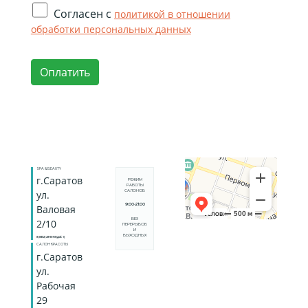
Согласен с
политикой в отношении
обработки персональных данных
Оплатить
SPA & BEAUTY
г.Саратов
РЕЖИМ
РАБОТЫ
САЛОНОВ
ул.
9:00-21:00
Валовая
БЕЗ
2/10
ПЕРЕРЫВОВ
И
ВЫХОДНЫХ
8 (8452) 28-93-93 (доб. 1)
САЛОН КРАСОТЫ
г.Саратов
ул.
Рабочая
29